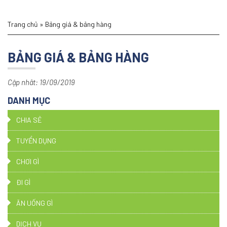
Trang chủ
»
Bảng giá & bảng hàng
BẢNG GIÁ & BẢNG HÀNG
Cập nhât: 19/09/2019
DANH MỤC
CHIA SẺ
TUYỂN DỤNG
CHƠI GÌ
ĐI GÌ
ĂN UỐNG GÌ
DỊCH VỤ