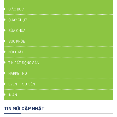
GIÁO DỤC
QUAY CHỤP
SỬA CHỮA
SỨC KHỎE
NỘI THẤT
TIN BẤT ĐỘNG SẢN
MARKETING
EVENT - SỰ KIỆN
IN ẤN
TIN MỚI CẬP NHẬT