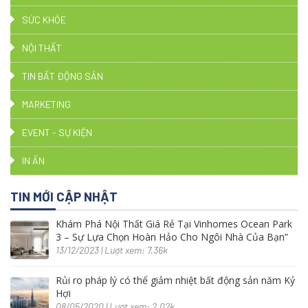
SỨC KHỎE
NỘI THẤT
TIN BẤT ĐỘNG SẢN
MARKETING
EVENT - SỰ KIỆN
IN ẤN
TIN MỚI CẬP NHẬT
Khám Phá Nội Thất Giá Rẻ Tại Vinhomes Ocean Park
3 – Sự Lựa Chọn Hoàn Hảo Cho Ngôi Nhà Của Bạn”
13/12/2023 | Lượt xem: 7.36k
Rủi ro pháp lý có thể giảm nhiệt bất động sản năm Kỷ
Hợi
08/05/2020 | Lượt xem: 2.02k