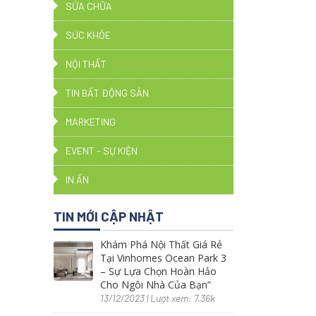
SỬA CHỮA
SỨC KHỎE
NỘI THẤT
TIN BẤT ĐỘNG SẢN
MARKETING
EVENT - SỰ KIỆN
IN ẤN
TIN MỚI CẬP NHẬT
Khám Phá Nội Thất Giá Rẻ
Tại Vinhomes Ocean Park 3
– Sự Lựa Chọn Hoàn Hảo
Cho Ngôi Nhà Của Bạn”
13/12/2023 | Lượt xem: 7.36k