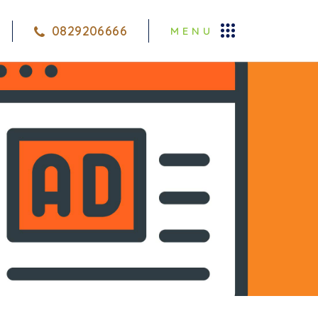
0829206666
MENU