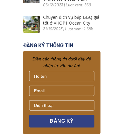
06/12/2023 | Lượt xem: 860
Chuyên dịch vụ bếp BBQ giá
tốt ở VHOP1 Ocean City
31/10/2023 | Lượt xem: 1.68k
ĐĂNG KÝ THÔNG TIN
Điền các thông tin dưới đây để
nhận tư vấn dự án!