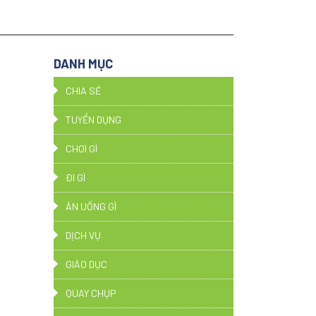
DANH MỤC
CHIA SẺ
TUYỂN DỤNG
CHƠI GÌ
ĐI GÌ
ĂN UỐNG GÌ
DỊCH VỤ
GIÁO DỤC
QUAY CHỤP