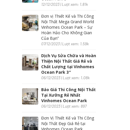
12/12/2023 | Lượt xem: 1.81k
Đơn vị Thiết Kế và Thi Công
Nội Thất Mega Grand World
Vinhomes Ocean Park – Sự
Hoàn Hảo Cho Không Gian
Của Bạn”
07/12/2023 | Lượt xem: 1.59k
Dịch Vụ Sửa Chữa và Hoàn
Thiện Nội Thất Giá Rẻ và
Chất Lượng tại Vinhomes
Ocean Park 3″
06/12/2023 | Lượt xem: 1.08k
Báo Giá Thi Công Nội Thất
Tại Xưởng Rẻ Nhất
Vinhomes Ocean Park
06/12/2023 | Lượt xem: 897
Đơn Vị Thiết Kế và Thi Công
Nội Thất Đẹp Giá Rẻ tại
Vinhomes Ocean Park